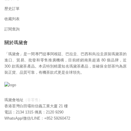
歷史訂單
收藏列表
訂閱查詢
關於瑪黛會
「瑪黛會」是一間專門從事阿根廷、巴拉圭、巴西和烏拉圭原裝瑪黛茶的
進口、貿易、批發和零售推廣機構，目前經銷南美超過 80 個品牌，近
300 款瑪黛茶產品。本店特別精選知名瑪黛茶產品，並確保全部茶均為原
裝正貨、品質可靠，有機茶款式更是全球領先。
瑪黛會地址
（非零售）
香港荃灣白田壩街信義工業大廈 21 樓
電話：2134 1315 傳真：2120 9290
WhatsApp/微信/LINE：+852
59260472