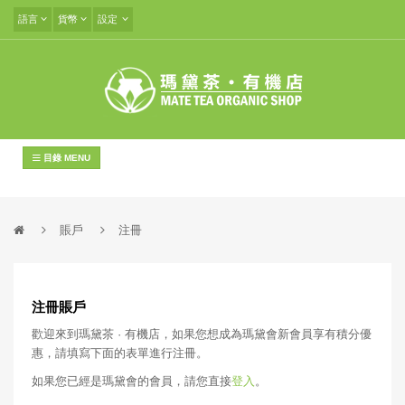
語言
貨幣
設定
目錄 MENU
賬戶
注冊
注冊賬戶
歡迎來到瑪黛茶 · 有機店，如果您想成為瑪黛會新會員享有積分優
惠，請填寫下面的表單進行注冊。
如果您已經是瑪黛會的會員，請您直接
登入
。