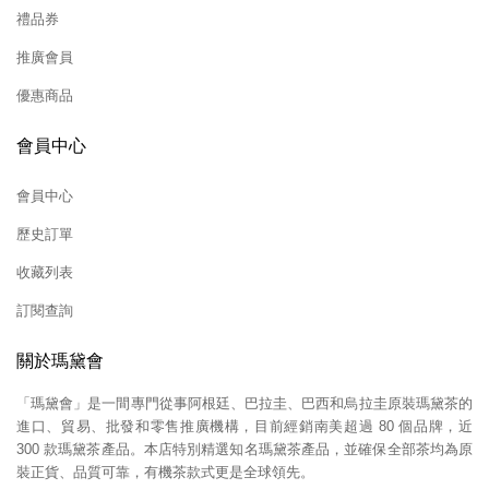
禮品券
推廣會員
優惠商品
會員中心
會員中心
歷史訂單
收藏列表
訂閱查詢
關於瑪黛會
「瑪黛會」是一間專門從事阿根廷、巴拉圭、巴西和烏拉圭原裝瑪黛茶的
進口、貿易、批發和零售推廣機構，目前經銷南美超過 80 個品牌，近
300 款瑪黛茶產品。本店特別精選知名瑪黛茶產品，並確保全部茶均為原
裝正貨、品質可靠，有機茶款式更是全球領先。