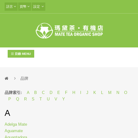
語言
貨幣
設定
目錄 MENU
品牌
品牌索引:
A
B
C
D
E
F
H
I
J
K
L
M
N
O
P
Q
R
S
T
U
V
Y
A
Adelga Mate
Aguamate
Aguantadora