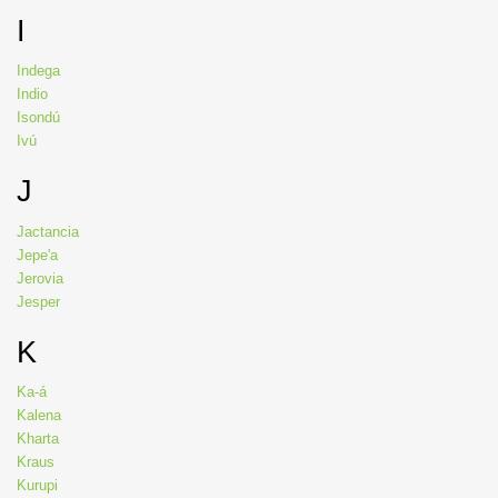
I
Indega
Indio
Isondú
Ivú
J
Jactancia
Jepe'a
Jerovia
Jesper
K
Ka-á
Kalena
Kharta
Kraus
Kurupi