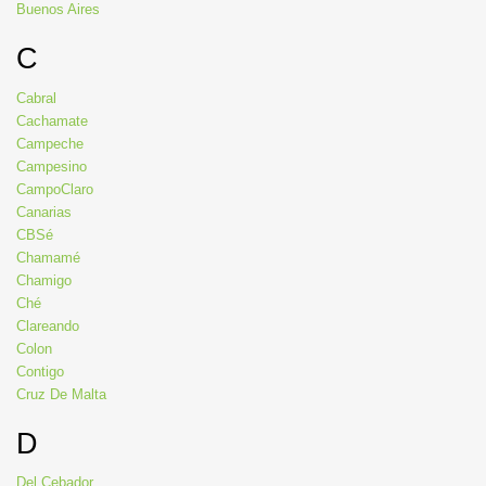
Buenos Aires
C
Cabral
Cachamate
Campeche
Campesino
CampoClaro
Canarias
CBSé
Chamamé
Chamigo
Ché
Clareando
Colon
Contigo
Cruz De Malta
D
Del Cebador