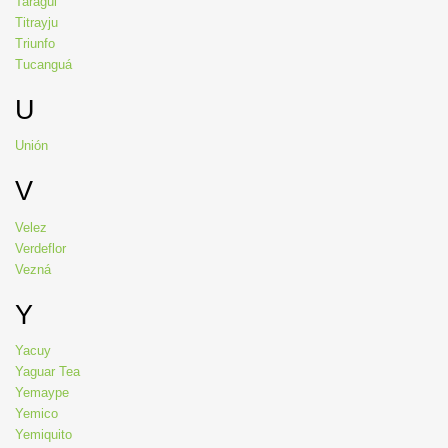
Taragüi
Titrayju
Triunfo
Tucanguá
U
Unión
V
Velez
Verdeflor
Vezná
Y
Yacuy
Yaguar Tea
Yemaype
Yemico
Yemiquito