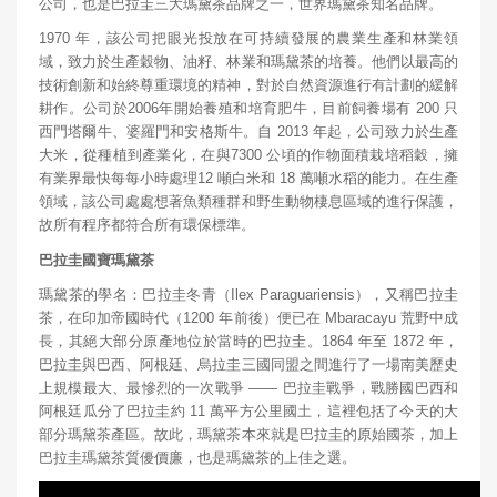
公司，也是巴拉圭三大瑪黛茶品牌之一，世界瑪黛茶知名品牌。
1970 年，該公司把眼光投放在可持續發展的農業生產和林業領
域，致力於生產穀物、油籽、林業和瑪黛茶的培養。他們以最高的
技術創新和始終尊重環境的精神，對於自然資源進行有計劃的緩解
耕作。公司於2006年開始養殖和培育肥牛，目前飼養場有 200 只
西門塔爾牛、婆羅門和安格斯牛。自 2013 年起，公司致力於生產
大米，從種植到產業化，在與7300 公頃的作物面積栽培稻穀，擁
有業界最快每每小時處理12 噸白米和 18 萬噸水稻的能力。在生產
領域，該公司處處想著魚類種群和野生動物棲息區域的進行保護，
故所有程序都符合所有環保標準。
巴拉圭國寶瑪黛茶
瑪黛茶的學名：巴拉圭冬青（Ilex Paraguariensis），又稱巴拉圭
茶，在印加帝國時代（1200 年前後）便已在 Mbaracayu 荒野中成
長，其絕大部分原產地位於當時的巴拉圭。1864 年至 1872 年，
巴拉圭與巴西、阿根廷、烏拉圭三國同盟之間進行了一場南美歷史
上規模最大、最慘烈的一次戰爭 —— 巴拉圭戰爭，戰勝國巴西和
阿根廷瓜分了巴拉圭約 11 萬平方公里國土，這裡包括了今天的大
部分瑪黛茶產區。故此，瑪黛茶本來就是巴拉圭的原始國茶，加上
巴拉圭瑪黛茶質優價廉，也是瑪黛茶的上佳之選。