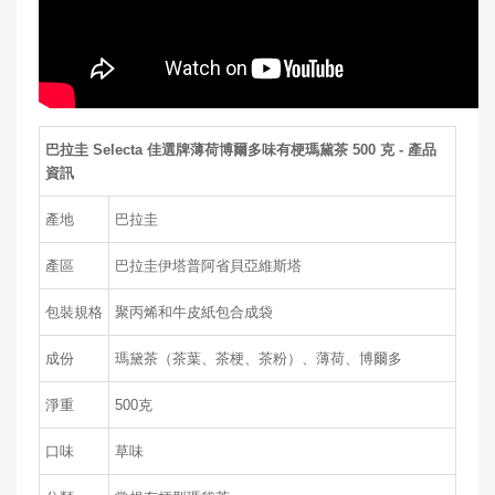
巴拉圭 Selecta 佳選牌薄荷博爾多味有梗瑪黛茶 500 克 - 產品
資訊
產地
巴拉圭
產區
巴拉圭伊塔普阿省貝亞維斯塔
包裝規格
聚丙烯和牛皮紙包合成袋
成份
瑪黛茶（茶葉、茶梗、茶粉）、薄荷、博爾多
淨重
500克
口味
草味