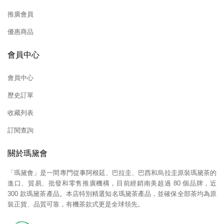
推廣會員
優惠商品
會員中心
會員中心
歷史訂單
收藏列表
訂閱查詢
關於瑪黛會
「瑪黛會」是一間專門從事阿根廷、巴拉圭、巴西和烏拉圭原裝瑪黛茶的
進口、貿易、批發和零售推廣機構，目前經銷南美超過 80 個品牌，近
300 款瑪黛茶產品。本店特別精選知名瑪黛茶產品，並確保全部茶均為原
裝正貨、品質可靠，有機茶款式更是全球領先。