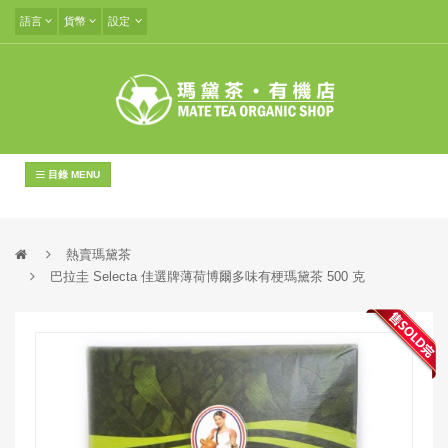
語言
貨幣
設定
目錄 MENU
熱賣瑪黛茶
巴拉圭 Selecta 佳選牌薄荷博爾多味有梗瑪黛茶 500 克