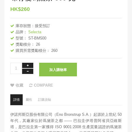
HK$260
庫存狀態：接受預訂
品牌：
Selecta
型號： ST-BM500
獎勵積分： 26
購買所需獎勵積分： 260
加入購物車
收藏
COMPARE
詳情
屬性
訂購須知
伊諾邦斯亞股份有限公司（Eno Bronstrup S.A.）起源於上世紀 50
年代，其廠家位於瑪黛茶之都 —— 巴拉圭伊塔普阿省貝亞維斯
塔，是巴拉圭第一家獲得 ISO 9001:2008 生產質量認證的瑪黛茶