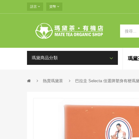
語言
貨幣
瑪黛商品分類
瑪黛
熱賣瑪黛茶
巴拉圭 Selecta 佳選牌塑身有梗瑪黛