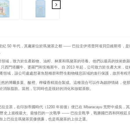
源於上世紀 50 年代，其廠家位於瑪黛茶之都 —— 巴拉圭伊塔普阿省貝亞維斯塔，是巴
。
和林業領域，致力於生產穀物、油籽、林業和瑪黛茶的培養。他們以最高的技術創
0 只西門塔爾牛、婆羅門和安格斯牛。自 2013 年起，公司致力於生產大米，
。在生產領域，該公司處處想著魚類種群和野生動物棲息區域的進行保護，故所有程
天然的博爾多葉、酸橙、檸檬香精混合製成。這種混合可以作為鎮靜情緒，使
於消除脂肪。當然，它同時也是很好的消化和放鬆茶飲。
，又稱巴拉圭茶，在印加帝國時代（1200 年前後）便已在 Mbaracayu 荒野中成長
史上規模最大、最慘烈的一次戰爭 —— 巴拉圭戰爭，戰勝國巴西和阿根廷瓜
加上巴拉圭瑪黛茶質優價廉，也是瑪黛茶的上佳之選。