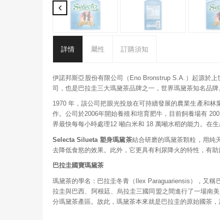
詳情
屬性
訂購須知
伊諾邦斯亞股份有限公司（Eno Bronstrup S.A.）起
司，也是巴拉圭三大瑪黛茶品牌之一，世界瑪黛茶知名品牌
1970 年，該公司把眼光投放在可持續發展的農業生產
作。公司於2006年開始養殖和培育肥牛，目前飼養場有 20
界最快每每小時處理12 噸白米和 18 萬噸水稻的能力
Selecta Silueta 塑身瑪黛茶
結合研磨的瑪黛茶顆粒，用純
去降低食慾的效果。此外，它更具有利尿降火的特性，有助
巴拉圭國寶瑪黛茶
瑪黛茶的學名：巴拉圭冬青（Ilex Paraguariensis）
拉圭與巴西、阿根廷、烏拉圭三國同盟之間進行了一場南美歷
分瑪黛茶產區。故此，瑪黛茶本來就是巴拉圭的原始國茶，