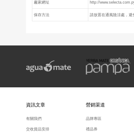
廠家網址
http://www.selecta.com.p
保存方法
請放置在通風陰涼處，避
資訊文章
營銷渠道
有關我們
品牌專區
交收貨品安排
禮品券