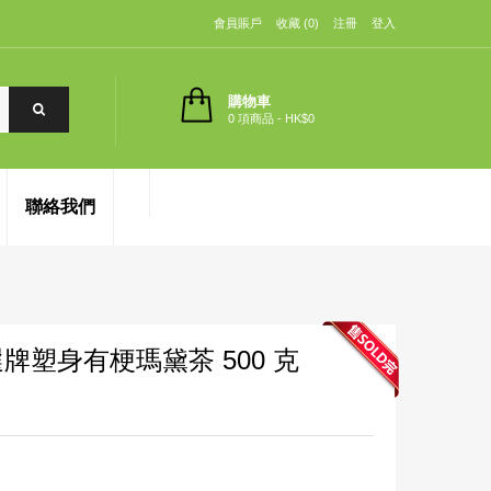
會員賬戶
收藏 (0)
注冊
登入
購物車
0 項商品 - HK$0
聯絡我們
佳選牌塑身有梗瑪黛茶 500 克