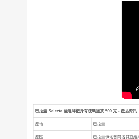
巴拉圭 Selecta 佳選牌塑身有梗瑪黛茶 500 克 - 產品資訊
產地
巴拉圭
產區
巴拉圭伊塔普阿省貝亞維