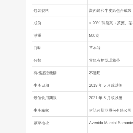
包裝規格
聚丙烯和牛皮紙包合成袋
成份
> 90% 瑪黛茶（茶葉、
淨重
500克
口味
草本味
分類
常規有梗型瑪黛茶
有機認證機構
不適用
生產日期
2019 年 5 月或以後
最佳食用期限
2021 年 5 月或以後
生產廠家
伊諾邦斯亞股份有限公司
廠家地址
Avenida Marcial Samanieg