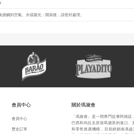
y
免接觸到空氣、水或陽光；開袋後，請密封處理。
會員中心
關於瑪黛會
「瑪黛會」是一間專門從事阿根廷
會員中心
巴西和烏拉圭原裝瑪黛茶的進口、
歷史訂單
和零售推廣機構，目前經銷南美超過 