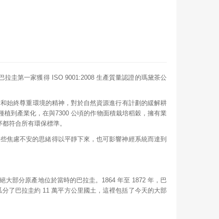
拉圭第一家獲得 ISO 9001:2008 生產質量認證的瑪黛茶公
新和始終尊重環境的精神，對於自然資源進行有計劃的緩解耕
從種植到產業化，在與7300 公頃的作物面積栽培稻穀，擁有業
序都符合所有環保標準。
那些焦慮不安的思緒得以平靜下來，也可影響神經系統而達到
，其絕大部分原產地位於當時的巴拉圭。1864 年至 1872 年，巴
分了巴拉圭約 11 萬平方公里國土，這裡包括了今天的大部