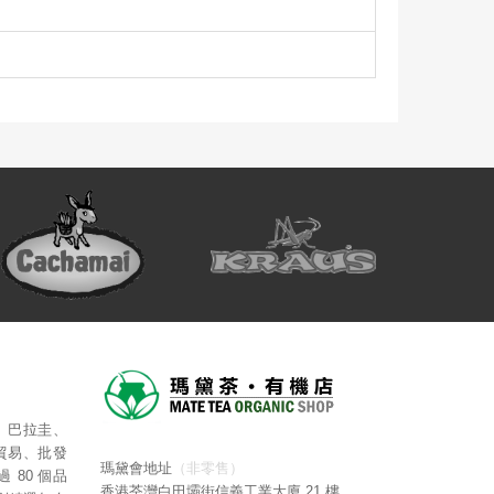
、巴拉圭、
貿易、批發
瑪黛會地址
（非零售）
80 個品
香港荃灣白田壩街信義工業大廈 21 樓