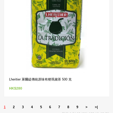
Lheritier 萊爾緹傳統原味有梗瑪黛茶 500 克
HK$280
1
2
3
4
5
6
7
8
9
>
>|