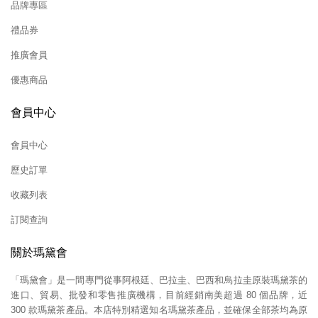
品牌專區
禮品券
推廣會員
優惠商品
會員中心
會員中心
歷史訂單
收藏列表
訂閱查詢
關於瑪黛會
「瑪黛會」是一間專門從事阿根廷、巴拉圭、巴西和烏拉圭原裝瑪黛茶的
進口、貿易、批發和零售推廣機構，目前經銷南美超過 80 個品牌，近
300 款瑪黛茶產品。本店特別精選知名瑪黛茶產品，並確保全部茶均為原