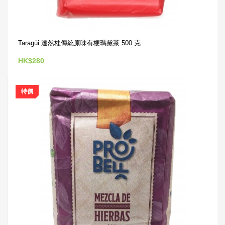
Taragüi 達然桂傳統原味有梗瑪黛茶 500 克
HK$280
特價