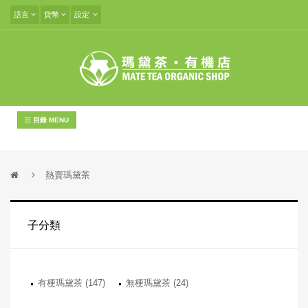
語言
貨幣
設定
目錄 MENU
熱賣瑪黛茶
子分類
有梗瑪黛茶 (147)
無梗瑪黛茶 (24)