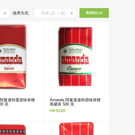
排序方式:
商品對比 (0)
a 阿曼達特選原味有梗
Amanda 阿曼達溫和原味有梗
00 克
瑪黛茶 500 克
HK$280