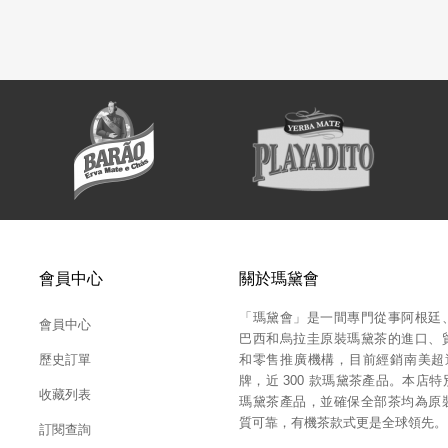
會員中心
關於瑪黛會
「瑪黛會」是一間專門從事阿根廷
會員中心
巴西和烏拉圭原裝瑪黛茶的進口、
歷史訂單
和零售推廣機構，目前經銷南美超過 
牌，近 300 款瑪黛茶產品。本店
收藏列表
瑪黛茶產品，並確保全部茶均為原
質可靠，有機茶款式更是全球領先。
訂閱查詢