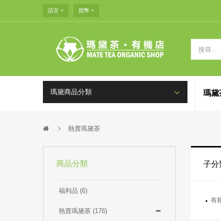
語言
貨幣
瑪黛商品分類
瑪黛
熱賣瑪黛茶
商品分類
子分
福利品 (6)
有梗
熱賣瑪黛茶 (176)