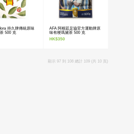
南瓜型寬口銀色花紋框不
鏽鋼瑪黛茶黑色茶壺連金
屬吸管
tadora 持久牌傳統原味
AFA 阿根廷足協官方運動牌原
HK$480
 500 克
味有梗瑪黛茶 500 克
HK$350
南瓜型寬口銀色花紋框不
鏽鋼瑪黛茶棕色茶壺連金
屬吸管
顯示 97 到 108 總計 109 (共 10 頁)
HK$480