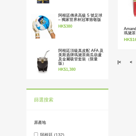
阿根廷傳承高級 5 號足球
– 獨家世界杯冠軍致敬版
HK$380
Ama
瑪黛茶 
HK$1
阿根廷頂級真皮配 AFA 及
美斯盾牌瑪黛茶南瓜葫蘆
及金屬吸管套裝（限量
|<
<
版）
HK$1,380
篩選搜索
原產地
阿根廷 (132)