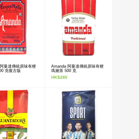
AFA 阿根廷足協全鋁包裹
木質瑪黛茶茶壺連金屬吸
管
HK$480
a 阿曼達傳統原味有梗
Amanda 阿曼達傳統原味有梗
00 克復古版
瑪黛茶 500 克
HK$280
南瓜型窄口銀色花紋框不
鏽鋼瑪黛茶綠色茶壺連金
屬吸管
HK$480
南瓜型窄口銀色花紋框不
鏽鋼瑪黛茶黑色茶壺連金
屬吸管
HK$480