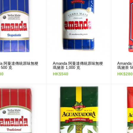
Legado 勒格度有機原味柔
Probell 普標牌混合藥草味
順有梗瑪黛茶 500 克
有梗瑪黛茶 500 克
HK$220
HK$220
HK$350
HK$280
nda 阿曼達傳統原味無梗
Amanda 阿曼達傳統原味無梗
Amand
500 克
瑪黛茶 1,000 克
瑪黛茶 5
80
HK$540
HK$280
Más Sabor 更味道混合藥
Probell 普標牌傳統原味有
草有梗瑪黛茶 500 克
梗瑪黛茶 500 克
HK$280
HK$280
CBSe 可絲牌草本味高端
巴西 Baturitê 巴圖里特無
有梗瑪黛茶 500 克
糖原味有梗瑪黛茶 500 克
HK$320
HK$300