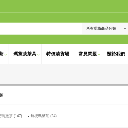
茶
瑪黛茶茶具
特價清貨場
常見問題
關於我們
類
瑪黛茶 (147)
無梗瑪黛茶 (24)