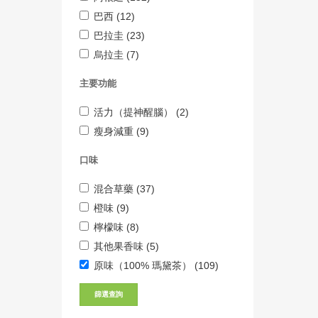
巴西 (12)
巴拉圭 (23)
烏拉圭 (7)
主要功能
活力（提神醒腦） (2)
瘦身減重 (9)
口味
混合草藥 (37)
橙味 (9)
檸檬味 (8)
其他果香味 (5)
原味（100% 瑪黛茶） (109)
篩選查詢