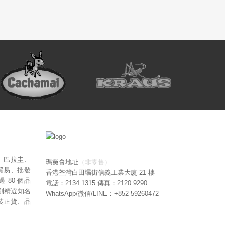
、巴拉圭、
瑪黛會地址
（非零售）
貿易、批發
香港荃灣白田壩街信義工業大廈 21 樓
80 個品
電話：2134 1315 傳真：2120 9290
特別精選知名
WhatsApp/微信/LINE：+852
59260472
裝正貨、品