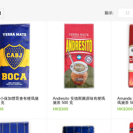
顯示:
A 小保加體育會有梗瑪黛
Andresito 安德斯圖原味有梗瑪
Amand
 克
黛茶 500 克
瑪黛茶 5
00
HK$300
HK$300