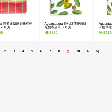
烏拉圭 Sara 薩拉牌巴西
Más Sabor 更味道傳統原
超柔順原味無梗瑪黛茶
味有梗瑪黛茶 500 克
500 克
HK$220
HK$280
nda 阿曼達傳統原味有梗
Aguantadora 持久牌傳統原味
Aguan
HK$280
250 克
無梗瑪黛茶 500 克
有梗瑪黛茶
60
HK$280
HK$280
Taragüi 達然桂原味瑪黛茶
Lheritier 萊爾緹傳統原味
獨立袋泡茶 20 茶包
有梗瑪黛茶 500 克
HK$80
HK$280
2
3
4
5
6
7
8
9
10
>
>|