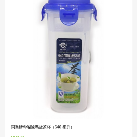
閩喬牌帶嘴濾瑪黛茶杯（640 毫升）