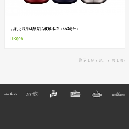
吾瓶之隨身瑪黛茶隔玻璃水樽（550毫升）
HK$98
顯示 1 到 7 總計 7 (共 1 頁)