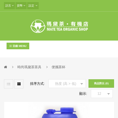
語言
貨幣
設定
目錄 MENU
時尚瑪黛茶茶具
便攜茶杯
排序方式:
商品對比 (0)
顯示: