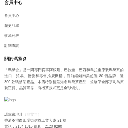
會員中心
會員中心
歷史訂單
收藏列表
訂閱查詢
關於瑪黛會
「瑪黛會」是一間專門從事阿根廷、巴拉圭、巴西和烏拉圭原裝瑪黛茶的
進口、貿易、批發和零售推廣機構，目前經銷南美超過 80 個品牌，近
300 款瑪黛茶產品。本店特別精選知名瑪黛茶產品，並確保全部茶均為原
裝正貨、品質可靠，有機茶款式更是全球領先。
瑪黛會地址
（非零售）
香港荃灣白田壩街信義工業大廈 21 樓
電話：2134 1315 傳真：2120 9290