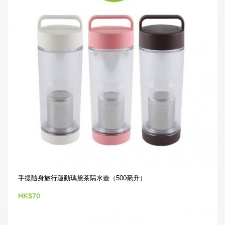
手提隨身旅行運動瑪黛茶隔水壺（500毫升）
HK$70