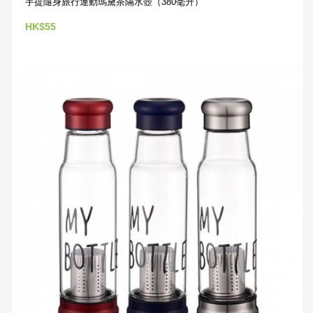
手提隨身旅行運動瑪黛茶隔水壺（380毫升）
HK$55