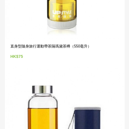
直身型隨身旅行運動帶茶隔瑪黛茶樽（550毫升）
HK$75