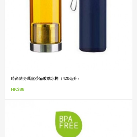
時尚隨身瑪黛茶隔玻璃水樽（420毫升）
HK$88