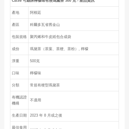
CBSe 可絲牌檸檬味有梗瑪黛茶 500 克 - 產品資訊
產地
阿根廷
產區
科爾多瓦省舊金山
包裝規格
聚丙烯和牛皮紙包合成袋
成份
瑪黛茶（茶葉、茶梗、茶粉）, 檸檬
淨重
500克
口味
檸檬味
分類
常規有梗型瑪黛茶
有機認證
不適用
機構
生產日期
2023 年 8 月或之後
最佳食用