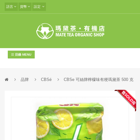
語言
貨幣
設定
目錄 MENU
品牌
CBSé
CBSe 可絲牌檸檬味有梗瑪黛茶 500 克