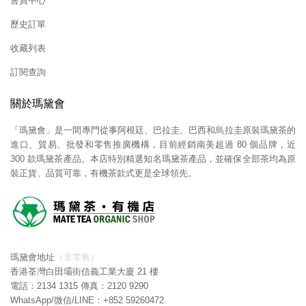
會員中心
歷史訂單
收藏列表
訂閱查詢
關於瑪黛會
「瑪黛會」是一間專門從事阿根廷、巴拉圭、巴西和烏拉圭原裝瑪黛茶的
進口、貿易、批發和零售推廣機構，目前經銷南美超過 80 個品牌，近
300 款瑪黛茶產品。本店特別精選知名瑪黛茶產品，並確保全部茶均為原
裝正貨、品質可靠，有機茶款式更是全球領先。
瑪黛會地址
（非零售）
香港荃灣白田壩街信義工業大廈 21 樓
電話：2134 1315 傳真：2120 9290
WhatsApp/微信/LINE：+852
59260472