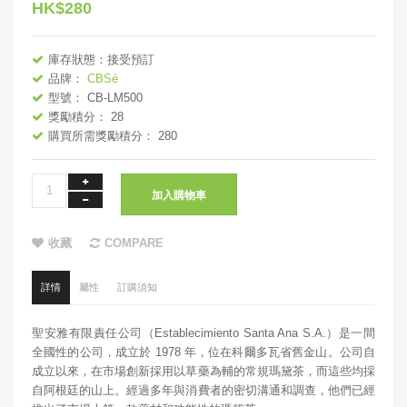
HK$280
庫存狀態：接受預訂
品牌：
CBSé
型號： CB-LM500
獎勵積分： 28
購買所需獎勵積分： 280
加入購物車
收藏
COMPARE
詳情
屬性
訂購須知
聖安雅有限責任公司（Establecimiento Santa Ana S.A.）是一間
全國性的公司，成立於 1978 年，位在科爾多瓦省舊金山。公司自
成立以來，在市場創新採用以草藥為輔的常規瑪黛茶，而這些均採
自阿根廷的山上。經過多年與消費者的密切溝通和調查，他們已經