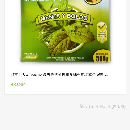
巴拉圭 Campesino 農夫牌薄荷博爾多味有梗瑪黛茶 500 克
HK$260
顯示 1 到 4 總計 4 (共 1 頁)