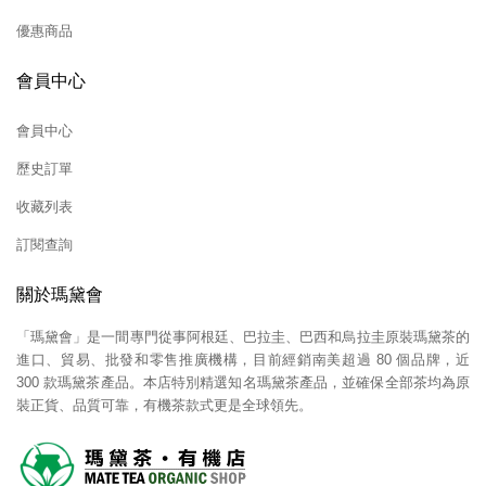
優惠商品
會員中心
會員中心
歷史訂單
收藏列表
訂閱查詢
關於瑪黛會
「瑪黛會」是一間專門從事阿根廷、巴拉圭、巴西和烏拉圭原裝瑪黛茶的
進口、貿易、批發和零售推廣機構，目前經銷南美超過 80 個品牌，近
300 款瑪黛茶產品。本店特別精選知名瑪黛茶產品，並確保全部茶均為原
裝正貨、品質可靠，有機茶款式更是全球領先。