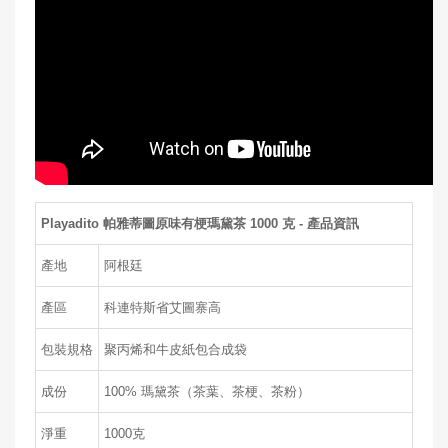
Playadito 帕雅蒂圖原味有梗瑪黛茶 1000 克 - 產品資訊
產地
阿根廷
產區
科連特斯省艾圖寨高
包裝規格
聚丙烯和牛皮紙包合成袋
成份
100% 瑪黛茶（茶葉、茶梗、茶粉）
淨重
1000克