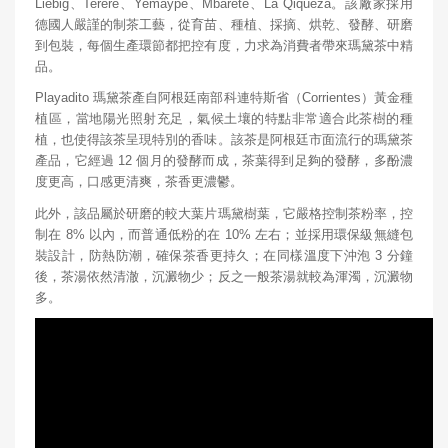
Liebig、Terere、Yemaype、Mbarete、La Qiqueza。該廠家採用
德國人嚴謹的制茶工藝，從育苗、種植、採摘、烘乾、發酵、研磨
到包裝，每個生產環節都把控有度，力求為消費者帶來瑪黛茶中精
品。
Playadito 瑪黛茶產自阿根廷南部科連特斯省（Corrientes）黃金種
植區，當地陽光照射充足，氣候土壤的特點非常適合此茶樹的種
植，也使得該茶呈現特別的香味。該茶是阿根廷市面流行的瑪黛茶
產品，它經過 12 個月的發酵而成，茶葉得到足夠的發酵，多酚濃
度更高，口感更清爽，茶香更濃鬱。
此外，該品屬於研磨的較大葉片瑪黛樹葉，它嚴格控制茶粉率，控
制在 8% 以內，而普通低粉的在 10% 左右；並採用環保級無縫包
裝設計，防熱防潮，確保茶香更持久；在同樣溫度下沖泡 3 分鐘
後，茶湯依然清澈，沉澱物少；反之一般茶湯就較為渾濁，沉澱物
多。